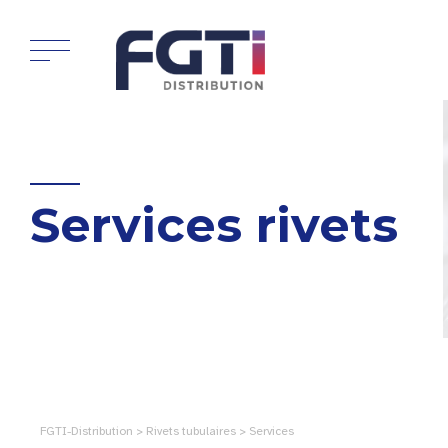
Services rivets
FGTI-Distribution > Rivets tubulaires > Services