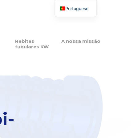
Portuguese
French
English
Italian
Rebites
A nossa missão
tubulares KW
Spanish
Polish
i-