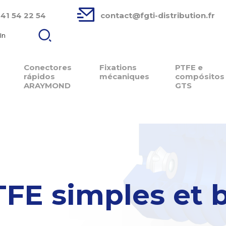
 41 54 22 54
contact@fgti-distribution.fr
In
Conectores
Fixations
PTFE e
rápidos
mécaniques
compósitos
ARAYMOND
GTS
FE simples et b