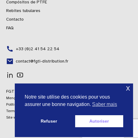
Compósitos de PTFE
Rebites tubulares
Contacto
FAQ
+33 (0)2 41 54 22 54
contact@fgti-distribution.fr
Polish
x
FGTI Distribuição © 2024 Todos os direitos reservados
Spanish
Notre site utilise des cookies pour vous
Menções Legais
Italian
assurer une bonne navigation.
Saber mais
Política de Qualidade
Termos e Condições Gerais de Venda
English
Site web por AroConseil
Refuser
Autoriser
French
Portuguese