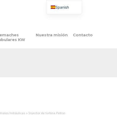
Spanish
French
English
Italian
emaches
Nuestra misión
Contacto
ubulares KW
Portuguese
Polish
rales hidráulicas > Inyector de turbina Pelton