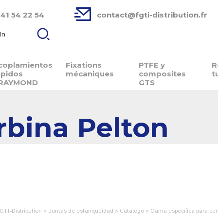
 41 54 22 54
contact@fgti-distribution.fr
In
coplamientos
Fixations
PTFE y
R
ápidos
mécaniques
composites
t
RAYMOND
GTS
rbina Pelton
GTI-Distribution > Juntas de estanqueidad > Catálogo > Gama específica para cent