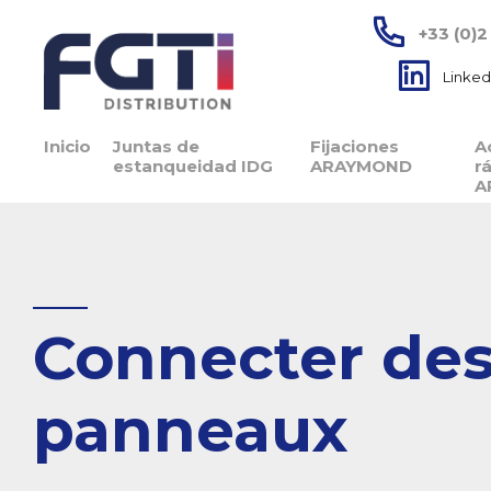
+33 (0)2
Linked
Inicio
Juntas de
Fijaciones
A
estanqueidad IDG
ARAYMOND
r
A
Connecter des 
panneaux