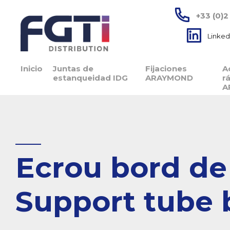
+33 (0)2
Linked
Inicio
Juntas de
Fijaciones
A
estanqueidad IDG
ARAYMOND
r
A
Ecrou bord de
Support tube 