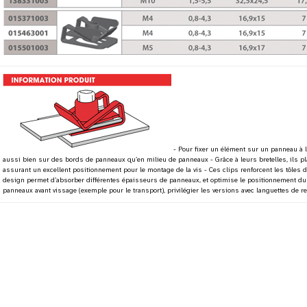
- Pour fixer un élément sur un panneau à l
aussi bien sur des bords de panneaux qu’en milieu de panneaux - Grâce à leurs bretelles, ils p
assurant un excellent positionnement pour le montage de la vis - Ces clips renforcent les tôles d
design permet d’absorber différentes épaisseurs de panneaux, et optimise le positionnement du
panneaux avant vissage (exemple pour le transport), privilégier les versions avec languettes de r