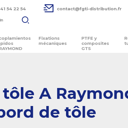
 41 54 22 54
contact@fgti-distribution.fr
In
coplamientos
Fixations
PTFE y
R
ápidos
mécaniques
composites
t
RAYMOND
GTS
 tôle A Raymon
bord de tôle