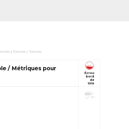
ención y Tuercas > Tuercas
le / Métriques pour
Ecrou
bord
de
tôle