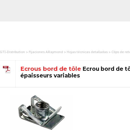
GTI-Distribution > Fijaciones ARaymond > Hojas técnicas detalladas > Clips de ret
Ecrous bord de tôle
Ecrou bord de tô
épaisseurs variables