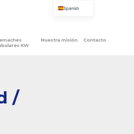
Spanish
French
English
Italian
emaches
Nuestra misión
Contacto
ubulares KW
Portuguese
Polish
d /