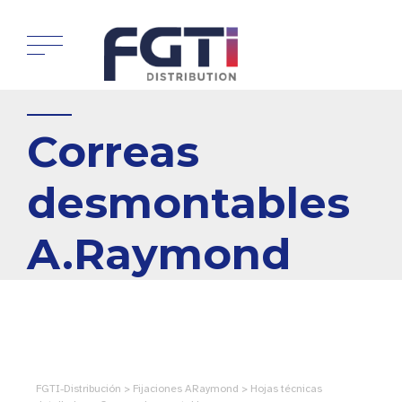
Correas
desmontables
A.Raymond
FGTI-Distribución > Fijaciones ARaymond > Hojas técnicas