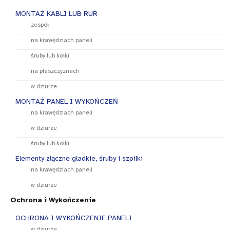
MONTAŻ KABLI LUB RUR
zespół
na krawędziach paneli
śruby lub kołki
na płaszczyznach
w dziurze
MONTAŻ PANEL I WYKOŃCZEŃ
na krawędziach paneli
w dziurze
śruby lub kołki
Elementy złączne gładkie, śruby i szpilki
na krawędziach paneli
w dziurze
Ochrona i Wykończenie
OCHRONA I WYKOŃCZENIE PANELI
w dziurze