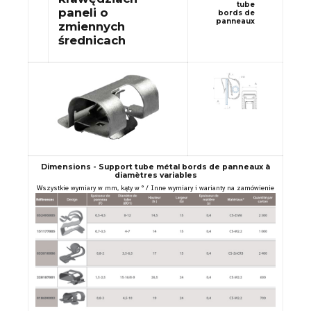
tube
paneli o
bords de
panneaux
zmiennych
średnicach
Dimensions - Support tube métal bords de panneaux à
diamètres variables
Wszystkie wymiary w mm, kąty w ° / Inne wymiary i warianty na zamówienie