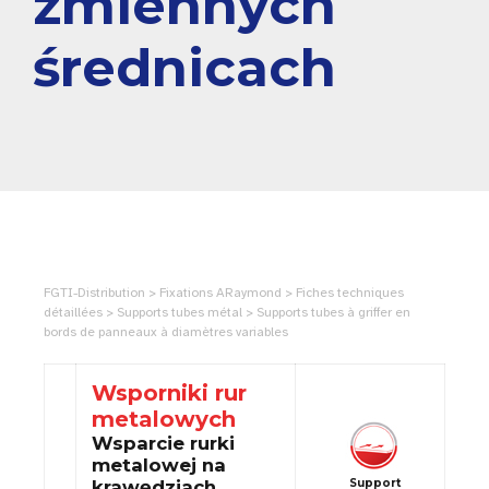
zmiennych
średnicach
FGTI-Distribution > Fixations ARaymond > Fiches techniques
détaillées > Supports tubes métal > Supports tubes à griffer en
bords de panneaux à diamètres variables
Wsporniki rur
metalowych
Wsparcie rurki
metalowej na
krawędziach
Support