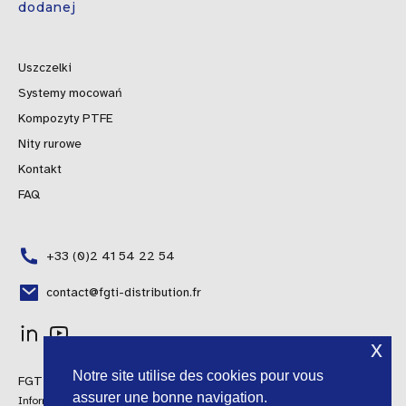
dodanej
Uszczelki
Systemy mocowań
Kompozyty PTFE
Nity rurowe
Kontakt
FAQ
+33 (0)2 41 54 22 54
contact@fgti-distribution.fr
x
Portuguese
Notre site utilise des cookies pour vous
FGTI Distribution © 2024 Wszelkie prawa zastrzeżone
Spanish
assurer une bonne navigation.
Informacje prawne