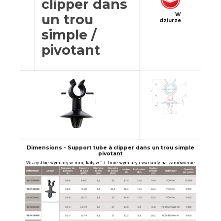
clipper dans
W
un trou
dziurze
simple /
pivotant
Dimensions - Support tube à clipper dans un trou simple
pivotant
Wszystkie wymiary w mm, kąty w ° / Inne wymiary i warianty na zamówienie