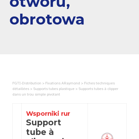
otworu,
obrotowa
FGTI-Distribution > Fixations ARaymond > Fiches techniques
détaillées > Supports tubes plastique > Supports tubes à clipper
dans un trou simple pivotant
Wsporniki rur
Support
tube à