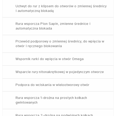
Uchwyt do rur z klipsem do otworów o zmiennej średnicy
i automatyczną blokadą
Rura wsporcza Pion Sapin, zmienne średnice i
automatyczna blokada
Przewód podporowy o zmiennej średnicy, do wpięcia w
otwór i ręcznego blokowania
Wspornik rurki do wpięcia w otwór Omega
Wsparcie rury nitonakrętkowej w pojedynczym otworze
Podpora do wciskania w wielootworowy otwór
Rura wsporcza 1-drożna na prostych kołkach
gwintowanych
Rura wsporcza 2-drożna na podwójnych kołkach