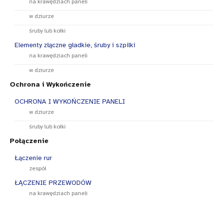
na krawędziach paneli
w dziurze
śruby lub kołki
Elementy złączne gładkie, śruby i szpilki
na krawędziach paneli
w dziurze
Ochrona i Wykończenie
OCHRONA I WYKOŃCZENIE PANELI
w dziurze
śruby lub kołki
Połączenie
Łączenie rur
zespół
ŁĄCZENIE PRZEWODÓW
na krawędziach paneli