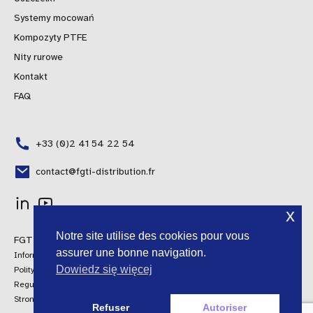
Systemy mocowań
Kompozyty PTFE
Nity rurowe
Kontakt
FAQ
+33 (0)2 41 54 22 54
contact@fgti-distribution.fr
x
Portuguese
Notre site utilise des cookies pour vous
FGTI Distribution © 2024 Wszelkie prawa zastrzeżone
Spanish
assurer une bonne navigation.
Informacje prawne
Italian
Dowiedz się więcej
Polityka jakości
Regulamin
English
Strona internetowa AroConseil
Refuser
Autoriser
French