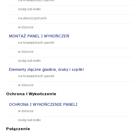
na krawędziach paneli
śruby lub kołki
na płaszczyznach
w dziurze
MONTAŻ PANEL I WYKOŃCZEŃ
na krawędziach paneli
w dziurze
śruby lub kołki
Elementy złączne gładkie, śruby i szpilki
na krawędziach paneli
w dziurze
Ochrona i Wykończenie
OCHRONA I WYKOŃCZENIE PANELI
w dziurze
śruby lub kołki
Połączenie