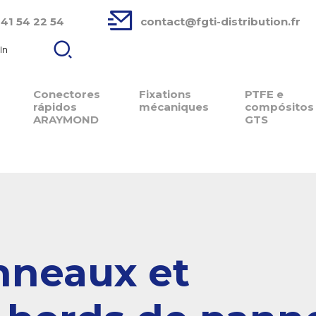
 41 54 22 54
contact@fgti-distribution.fr
In
Conectores
Fixations
PTFE e
rápidos
mécaniques
compósitos
ARAYMOND
GTS
nneaux et