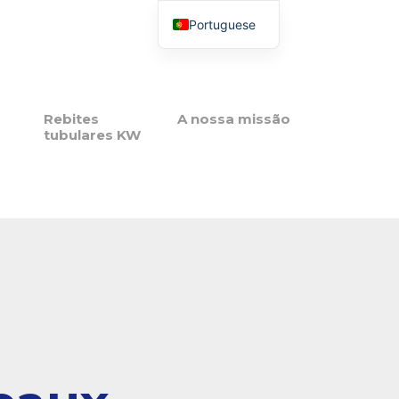
Portuguese
French
English
Italian
Rebites
A nossa missão
tubulares KW
Spanish
Polish