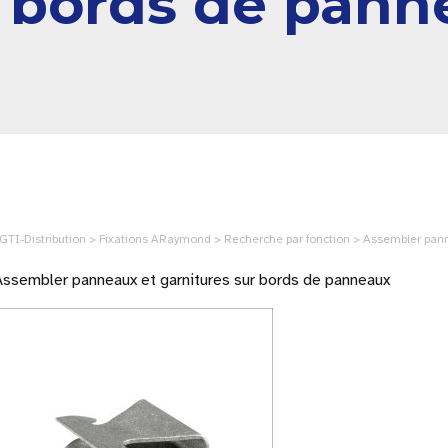
r bords de pann
GTI-Distribution > Fixations ARaymond > Recherche par fonction > Assembler pan
Assembler panneaux et garnitures sur bords de panneaux