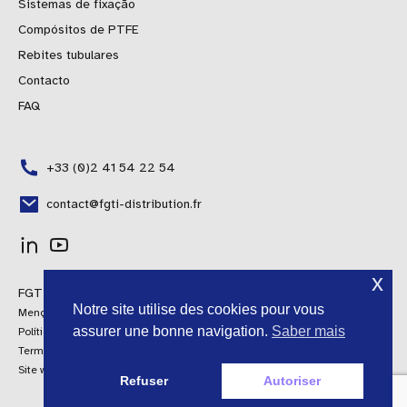
Sistemas de fixação
Compósitos de PTFE
Rebites tubulares
Contacto
FAQ
+33 (0)2 41 54 22 54
contact@fgti-distribution.fr
Polish
x
FGTI Distribuição © 2024 Todos os direitos reservados
Spanish
Notre site utilise des cookies pour vous
Menções Legais
Italian
assurer une bonne navigation.
Saber mais
Política de Qualidade
Termos e Condições Gerais de Venda
English
Site web por AroConseil
Refuser
Autoriser
French