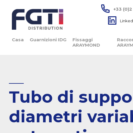
+33 (0)2
Linked
Casa
Guarnizioni IDG
Fissaggi
Raccor
ARAYMOND
ARAY
Tubo di suppo
diametri varia