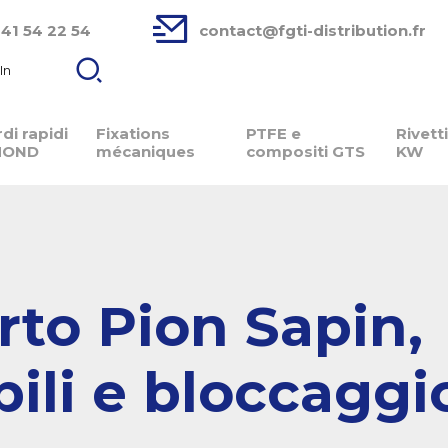
 41 54 22 54
contact@fgti-distribution.fr
In
di rapidi
Fixations
PTFE e
Rivett
MOND
mécaniques
compositi GTS
KW
rto Pion Sapin,
bili e bloccaggi