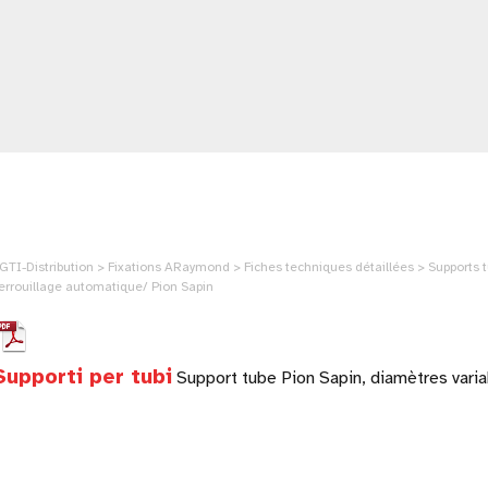
GTI-Distribution > Fixations ARaymond > Fiches techniques détaillées > Supports tu
errouillage automatique/ Pion Sapin
Supporti per tubi
Support tube Pion Sapin, diamètres variab