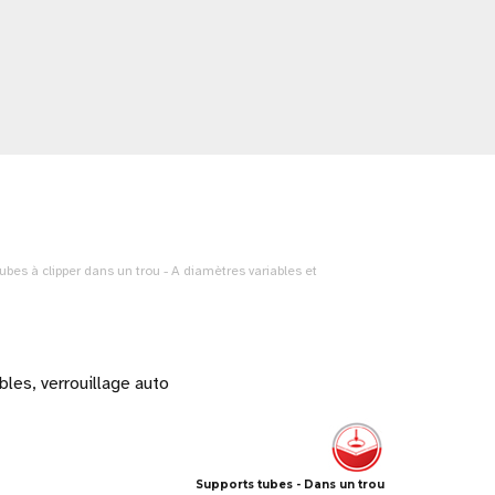
bes à clipper dans un trou - A diamètres variables et
les, verrouillage auto
Supports tubes - Dans un trou