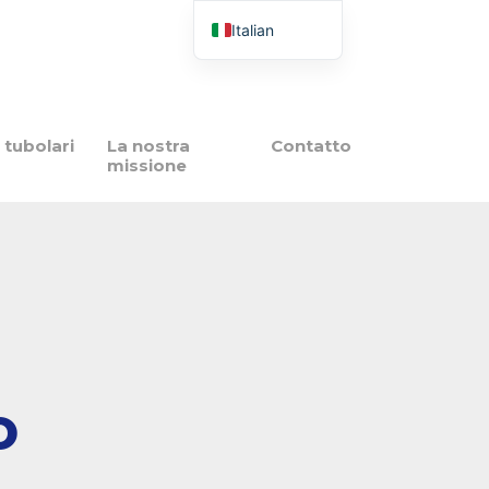
Italian
French
English
Spanish
i tubolari
La nostra
Contatto
missione
Portuguese
Polish
o