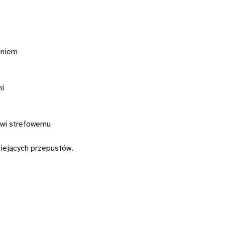
eniem
ni
lowi strefowemu
iejących przepustów.