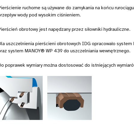
Pierścienie ruchome są używane do zamykania na końcu rurociągu
przepływ wody pod wysokim ciśnieniem.
Pierścień obrotowy jest napędzany przez siłowniki hydrauliczne.
Dla uszczelnienia pierścieni obrotowych IDG opracowało syst
oraz system MANOY® WP 439 do uszczelniania wewnętrznego.
Do poprawek wymiary można dostosować do istniejących wymiaró