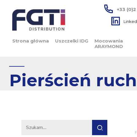
+33 (0)2
Linked
Strona główna
Uszczelki IDG
Mocowania
ARAYMOND
Pierścień ruc
F