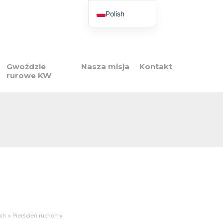
Polish
French
English
Italian
Gwoździe
Nasza misja
Kontakt
rurowe KW
Spanish
Portuguese
ych > Pierścień ruchomy