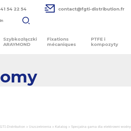
 41 54 22 54
contact@fgti-distribution.fr
In
Szybkozłączki
Fixations
PTFE i
ARAYMOND
mécaniques
kompozyty
homy
GTI-Distribution > Uszczelnienia > Katalog > Specjalna gama dla elektrowni wodn