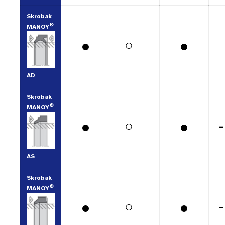
Skrobak
®
MANOY
•
•
○
AD
Skrobak
®
MANOY
•
•
○
-
AS
Skrobak
®
MANOY
•
•
○
-