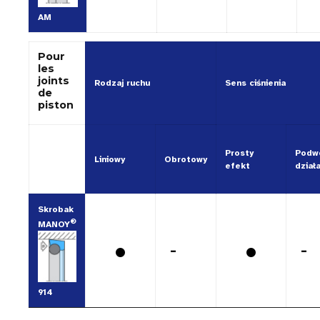
AM
Pour
les
joints
Rodzaj ruchu
Sens ciśnienia
de
piston
Prosty
Podw
Liniowy
Obrotowy
efekt
dział
Skrobak
®
MANOY
•
•
-
-
914