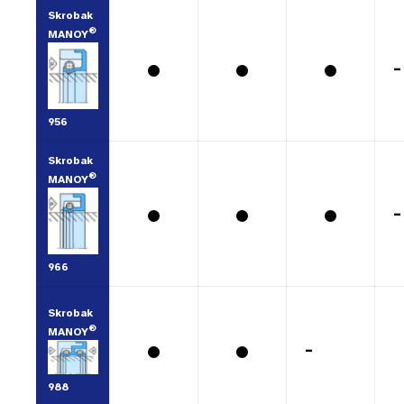
Skrobak
®
MANOY
•
•
•
-
956
Skrobak
®
MANOY
•
•
•
-
966
Skrobak
®
MANOY
•
•
-
988