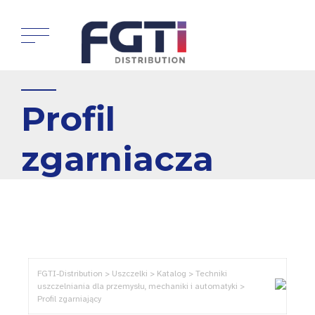
Profil
zgarniacza
FGTI-Distribution > Uszczelki > Katalog > Techniki
uszczelniania dla przemysłu, mechaniki i automatyki >
Profil zgarniający