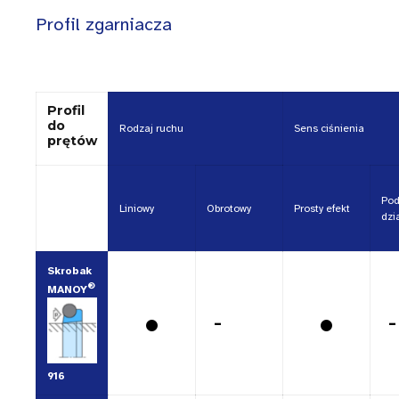
Profil zgarniacza
Profil
do
Rodzaj ruchu
Sens ciśnienia
prętów
Pod
Liniowy
Obrotowy
Prosty efekt
dzi
Skrobak
®
MANOY
•
•
-
-
916