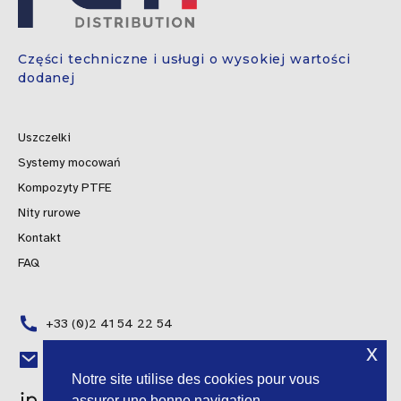
Części techniczne i usługi o wysokiej wartości
dodanej
Uszczelki
Systemy mocowań
Kompozyty PTFE
Nity rurowe
Kontakt
FAQ
+33 (0)2 41 54 22 54
x
Portuguese
contact@fgti-distribution.fr
Notre site utilise des cookies pour vous
Spanish
assurer une bonne navigation.