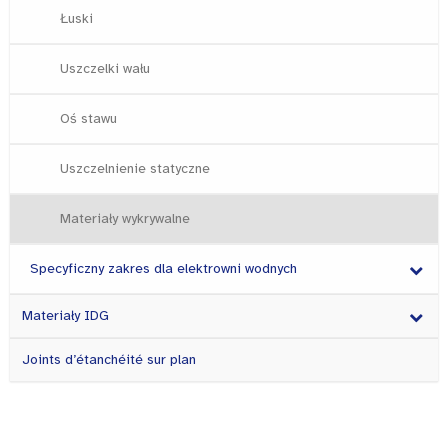
Łuski
Uszczelki wału
Oś stawu
Uszczelnienie statyczne
Materiały wykrywalne
Specyficzny zakres dla elektrowni wodnych
Materiały IDG
Joints d’étanchéité sur plan