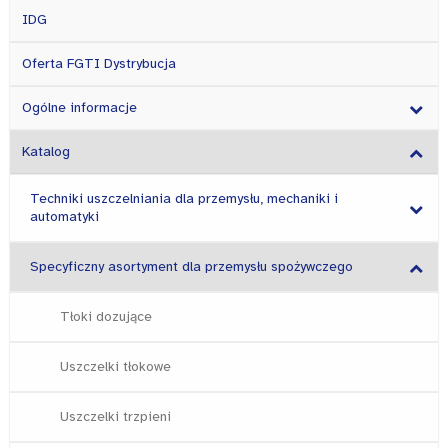
IDG
Oferta FGTI Dystrybucja
Ogólne informacje
Katalog
Techniki uszczelniania dla przemysłu, mechaniki i
automatyki
Specyficzny asortyment dla przemysłu spożywczego
Tłoki dozujące
Uszczelki tłokowe
Uszczelki trzpieni