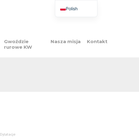
Polish
French
English
Italian
Gwoździe
Nasza misja
Kontakt
rurowe KW
Spanish
Portuguese
 Dylatacje