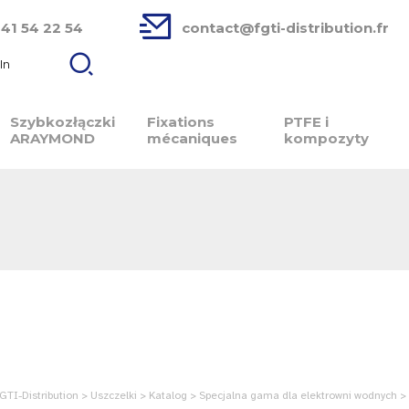
 41 54 22 54
contact@fgti-distribution.fr
In
Szybkozłączki
Fixations
PTFE i
ARAYMOND
mécaniques
kompozyty
GTI-Distribution > Uszczelki > Katalog > Specjalna gama dla elektrowni wodnych >