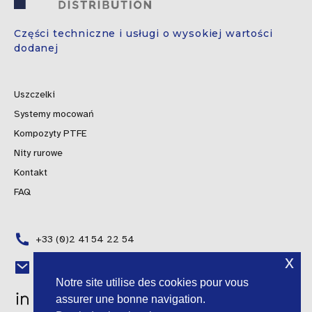
Części techniczne i usługi o wysokiej wartości
dodanej
Uszczelki
Systemy mocowań
Kompozyty PTFE
Nity rurowe
Kontakt
FAQ
+33 (0)2 41 54 22 54
x
Portuguese
contact@fgti-distribution.fr
Notre site utilise des cookies pour vous
Spanish
assurer une bonne navigation.