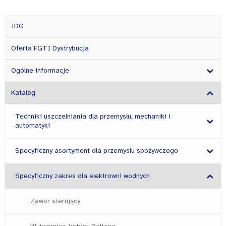
IDG
Oferta FGTI Dystrybucja
Ogólne informacje
Katalog
Techniki uszczelniania dla przemysłu, mechaniki i
automatyki
Specyficzny asortyment dla przemysłu spożywczego
Specyficzny zakres dla elektrowni wodnych
Zawór sterujący