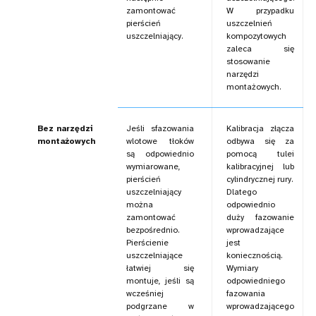
zamontować
W przypadku
pierścień
uszczelnień
uszczelniający.
kompozytowych
zaleca się
stosowanie
narzędzi
montażowych.
Bez narzędzi
Jeśli sfazowania
Kalibracja złącza
montażowych
wlotowe tłoków
odbywa się za
są odpowiednio
pomocą tulei
wymiarowane,
kalibracyjnej lub
pierścień
cylindrycznej rury.
uszczelniający
Dlatego
można
odpowiednio
zamontować
duży fazowanie
bezpośrednio.
wprowadzające
Pierścienie
jest
uszczelniające
koniecznością.
łatwiej się
Wymiary
montuje, jeśli są
odpowiedniego
wcześniej
fazowania
podgrzane w
wprowadzającego