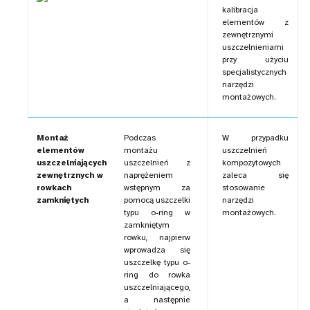
kalibracja
elementów z
zewnętrznymi
uszczelnieniami
przy użyciu
specjalistycznych
narzędzi
montażowych.
Montaż
Podczas
W przypadku
elementów
montażu
uszczelnień
uszczelniających
uszczelnień z
kompozytowych
zewnętrznych w
naprężeniem
zaleca się
rowkach
wstępnym za
stosowanie
zamkniętych
pomocą uszczelki
narzędzi
typu o-ring w
montażowych.
zamkniętym
rowku, najpierw
wprowadza się
uszczelkę typu o-
ring do rowka
uszczelniającego,
a następnie