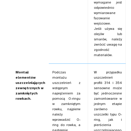
wymagane jest
odpowiednio
wymiarowane
fazowanie
wejściowe.
Jeśli używa się
olejów lub
smarów, należy
zwrócić uwagę na
zgodność
materiałów.
Montaż
Podczas
W przypadku
elementów
montażu
uszczelnień
uszczelniających
uszczelnień z
profili 314 i 354
zewnętrznych w
wstępnym
sensowne może
zamkniętych
naprężeniem za
być jednoczesne
rowkach.
pomocą O-ringu
zamontowanie w
w zamkniętym
jednym etapie
rowku, najpierw
zarówno
należy
uszczelki typu O-
wprowadzić O-
ring, jak i
ring do rowka, a
pierścienia
następnie
uszczelniającego.