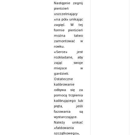
Następnie zegnij
pierścień
uszczelniający
«na pół» unikając
zagięć. W tej
formie pierścień
można łatwo
zamontować w
rowku.
«Serce» jest
rozkładane, aby
zająć swoje
miejsce w
gardzieli.
Ostateczne
kalibrowanie
odbywa się za
pomocą trzpienia
kalibrującego lub
pręta, jeśli
fazowania są
wystarczające.
Należy unikać
«fałdowania
szczątkowego»,