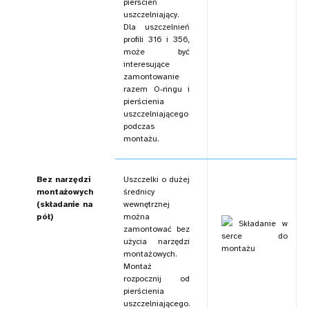
pierścień
uszczelniający.
Dla uszczelnień
profili 316 i 356,
może być
interesujące
zamontowanie
razem O-ringu i
pierścienia
uszczelniającego
podczas
montażu.
Bez narzędzi
Uszczelki o dużej
montażowych
średnicy
(składanie na
wewnętrznej
pół)
można
Składanie w
zamontować bez
serce do
użycia narzędzi
montażu
montażowych.
Montaż
rozpocznij od
pierścienia
uszczelniającego.