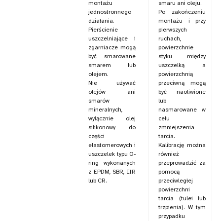
montażu
smaru ani oleju.
jednostronnego
Po zakończeniu
działania.
montażu i przy
Pierścienie
pierwszych
uszczelniające i
ruchach,
zgarniacze mogą
powierzchnie
być smarowane
styku między
smarem lub
uszczelką a
olejem.
powierzchnią
Nie używać
przeciwną mogą
olejów ani
być naoliwione
smarów
lub
mineralnych,
nasmarowane w
wyłącznie olej
celu
silikonowy do
zmniejszenia
części
tarcia.
elastomerowych i
Kalibrację można
uszczelek typu O-
również
ring wykonanych
przeprowadzić za
z EPDM, SBR, IIR
pomocą
lub CR.
przeciwległej
powierzchni
tarcia (tulei lub
trzpienia). W tym
przypadku