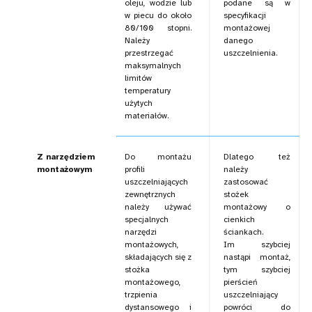
oleju, wodzie lub
podane są w
w piecu do około
specyfikacji
80/100 stopni.
montażowej
Należy
danego
przestrzegać
uszczelnienia.
maksymalnych
limitów
temperatury
użytych
materiałów.
Z narzędziem
Do montażu
Dlatego też
montażowym
profili
należy
uszczelniających
zastosować
zewnętrznych
stożek
należy używać
montażowy o
specjalnych
cienkich
narzędzi
ściankach.
montażowych,
Im szybciej
składających się z
nastąpi montaż,
stożka
tym szybciej
montażowego,
pierścień
trzpienia
uszczelniający
dystansowego i
powróci do