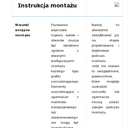
Instrukcja montażu
Warunki
Fazowania
Należy to
wstępne
wejściowe
absolutnie
montażu
trzpieni, wałów i
zweryfikować już
otworów muszą
na etapie
być obrobione
projektowania i
zgodnie z
dopilnować
własnymi
podczas
konfiguracjami
montażu.
montażu
Jeśli nie zostało
każdego typu
to uwzględnione,
profilu
powierzchnie,
uszczelniającego.
które mogłyby
Elementy
uszkodzić
uszczelniające i
uszczelki lub
zgarniacze z
zgarniacze,
materiału
muszą zostać
kompozytowego
zakryte podczas
lub
montażu.
elastomerowego
nie mogą być
przechodzone