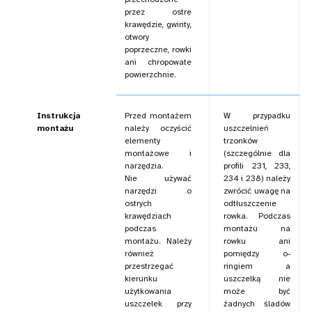
przez ostre
krawędzie, gwinty,
otwory
poprzeczne, rowki
ani chropowate
powierzchnie.
Instrukcja
Przed montażem
W przypadku
montażu
należy oczyścić
uszczelnień
elementy
trzonków
montażowe i
(szczególnie dla
narzędzia.
profili 231, 233,
Nie używać
234 i 238) należy
narzędzi o
zwrócić uwagę na
ostrych
odtłuszczenie
krawędziach
rowka. Podczas
podczas
montażu na
montażu. Należy
rowku ani
również
pomiędzy o-
przestrzegać
ringiem a
kierunku
uszczelką nie
użytkowania
może być
uszczelek przy
żadnych śladów