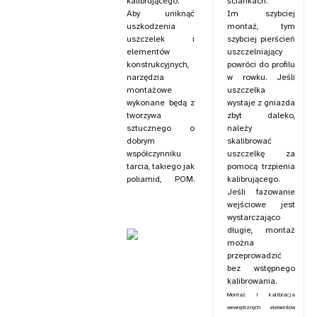
kalibrującego.
ściankach.
Aby uniknąć
Im szybciej
uszkodzenia
montaż, tym
uszczelek i
szybciej pierścień
elementów
uszczelniający
konstrukcyjnych,
powróci do profilu
narzędzia
w rowku. Jeśli
montażowe
uszczelka
wykonane będą z
wystaje z gniazda
tworzywa
zbyt daleko,
sztucznego o
należy
dobrym
skalibrować
współczynniku
uszczelkę za
tarcia, takiego jak
pomocą trzpienia
poliamid, POM.
kalibrującego.
Jeśli fazowanie
wejściowe jest
wystarczająco
długie, montaż
można
przeprowadzić
bez wstępnego
kalibrowania.
Montaż i kalibracja
wewnętrznych elementów