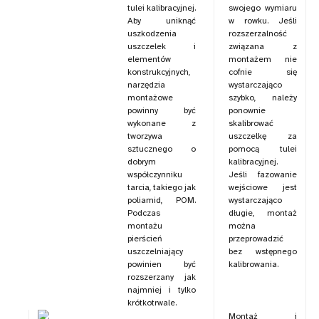
tulei kalibracyjnej.
swojego wymiaru
Aby uniknąć
w rowku. Jeśli
uszkodzenia
rozszerzalność
uszczelek i
związana z
elementów
montażem nie
konstrukcyjnych,
cofnie się
narzędzia
wystarczająco
montażowe
szybko, należy
powinny być
ponownie
wykonane z
skalibrować
tworzywa
uszczelkę za
sztucznego o
pomocą tulei
dobrym
kalibracyjnej.
współczynniku
Jeśli fazowanie
tarcia, takiego jak
wejściowe jest
poliamid, POM.
wystarczająco
Podczas
długie, montaż
montażu
można
pierścień
przeprowadzić
uszczelniający
bez wstępnego
powinien być
kalibrowania.
rozszerzany jak
najmniej i tylko
krótkotrwale.
Montaż i