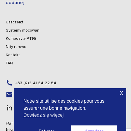
dodanej
Uszczelki
Systemy mocowań
Kompozyty PTFE
Nity rurowe
Kontakt
FAQ
+33 (0)2 41 54 22 54
x
Portuguese
contact@fgti-distribution.fr
Notre site utilise des cookies pour vous
Spanish
assurer une bonne navigation.
Italian
Dowiedz się więcej
FGTI Distribution © 2024 Wszelkie prawa zastrzeżone
English
Informacje prawne