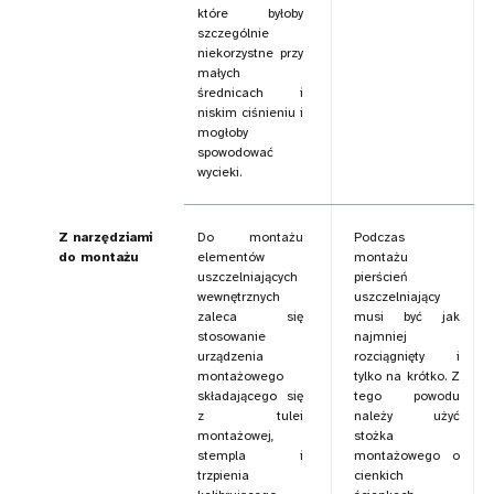
które byłoby
szczególnie
niekorzystne przy
małych
średnicach i
niskim ciśnieniu i
mogłoby
spowodować
wycieki.
Z narzędziami
Do montażu
Podczas
do montażu
elementów
montażu
uszczelniających
pierścień
wewnętrznych
uszczelniający
zaleca się
musi być jak
stosowanie
najmniej
urządzenia
rozciągnięty i
montażowego
tylko na krótko. Z
składającego się
tego powodu
z tulei
należy użyć
montażowej,
stożka
stempla i
montażowego o
trzpienia
cienkich