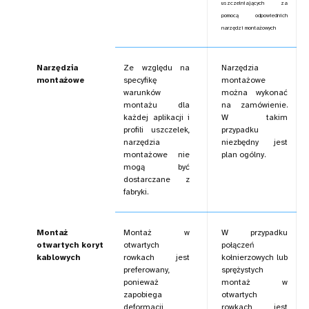
uszczelniających za
pomocą odpowiednich
narzędzi montażowych
Narzędzia
Ze względu na
Narzędzia
montażowe
specyfikę
montażowe
warunków
można wykonać
montażu dla
na zamówienie.
każdej aplikacji i
W takim
profili uszczelek,
przypadku
narzędzia
niezbędny jest
montażowe nie
plan ogólny.
mogą być
dostarczane z
fabryki.
Montaż
Montaż w
W przypadku
otwartych koryt
otwartych
połączeń
kablowych
rowkach jest
kołnierzowych lub
preferowany,
sprężystych
ponieważ
montaż w
zapobiega
otwartych
deformacji
rowkach jest