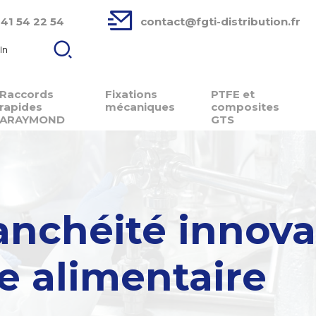
 41 54 22 54
contact@fgti-distribution.fr
In
Raccords
Fixations
PTFE et
rapides
mécaniques
composites
ARAYMOND
GTS
tanchéité innov
ie alimentaire