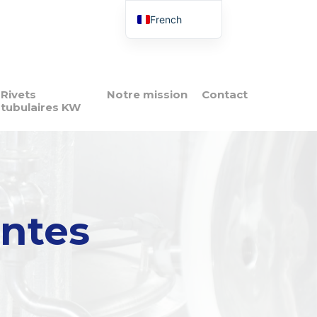
French
English
Italian
Spanish
Rivets
Notre mission
Contact
tubulaires KW
Portuguese
Polish
antes