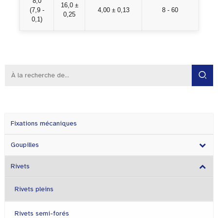
8,0
16,0 ±
(7,9 -
4,00 ± 0,13
8 - 60
0,25
0,1)
Fixations mécaniques
Goupilles
Rivets
Rivets pleins
Rivets semi-forés