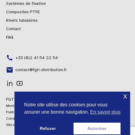
Systèmes de fixation
Composites PTFE
Rivets tubulaires
Contact
FAQ
+33 (0)2 41 54 22 54
contact@fgti-distribution.fr
Polish
x
FGTI Distribution © 2024 Tous droits réservés
Portuguese
Notre site utilise des cookies pour vous
Mentions légales
Spanish
assurer une bonne navigation.
En savoir plus
Politique qualité
Conditions générales de vente
Italian
Site web by AroConseil
Refuser
Autoriser
English