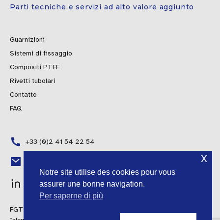
Parti tecniche e servizi ad alto valore aggiunto
Guarnizioni
Sistemi di fissaggio
Compositi PTFE
Rivetti tubolari
Contatto
FAQ
+33 (0)2 41 54 22 54
x
Polish
contact@fgti-distribution.fr
Notre site utilise des cookies pour vous
Portuguese
assurer une bonne navigation.
Spanish
Per saperne di più
FGTI Distribuzione © 2024 Tutti i diritti riservati
English