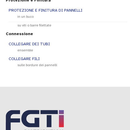
Protezione e Finitura
manutenzione o la sostituzione di parti
PROTEZIONE E FINITURA DI PANNELLI
durante la durata di vita del prodotto. Le
in un buco
fascette in plastica possono essere
montate sui bordi del pannello, o in fori o
su viti o barre filettate
su montanti.
Connessione
COLLEGARE DEI TUBI
ensemble
COLLEGARE FILI
sulle bordure dei pannelli