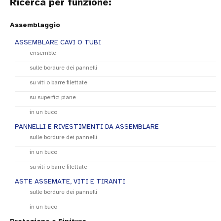
Ricerca per funzione:
Assemblaggio
ASSEMBLARE CAVI O TUBI
ensemble
sulle bordure dei pannelli
PRODOTTI PRINCIPALI
su viti o barre filettate
Supporti tubolari
su superfici piane
autobloccanti e riapribili
in un buco
per efficiente
PANNELLI E RIVESTIMENTI DA ASSEMBLARE
assemblaggio e
sulle bordure dei pannelli
manutenzione
in un buco
I supporti per tubi o fascette sono molto
su viti o barre filettate
versatili quando si tratta di montare
un'ampia gamma di fasci di cavi di diversi
ASTE ASSEMATE, VITI E TIRANTI
diametri. Le fascette ARaymond sono
sulle bordure dei pannelli
un'alternativa efficace con un design
in un buco
autobloccante, che è facile da aprire e
chiudere, e facilita il montaggio e la