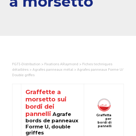
a morsetto
FGTI-Distribution > Fixations ARaymond > Fiches techniques
détaillées > Agrafes panneaux métal > Agrafes panneaux Forme U/
Double griffes
Graffette a
morsetto sui
bordi dei
pannelli
Agrafe
Graffetta
per
bords de panneaux
bordi di
Forme U, double
pannelli
griffes