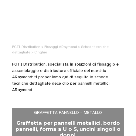
FGTI-Distribution > Fissaggi ARaymond > Schede tecniche
dettagliate > Cinghie
FGTI Distribution, specialista in soluzioni di fissaggio e
assemblaggio e distributore ufficiale del marchio
ARaymond: ti proponiamo qui di seguito le schede
tecniche dettagliate delle clip per pannelli metallici
ARaymond
GRAFFETTA PANNELLO – METALLO
Graffetta per pannelli metallici, bordo
pannelli, forma a U o S, uncini singoli o
doppi.