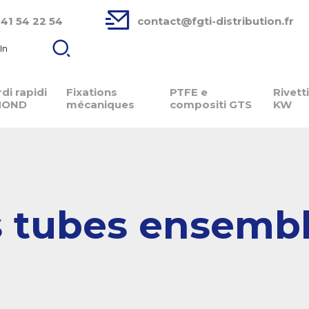
 41 54 22 54
contact@fgti-distribution.fr
In
di rapidi
Fixations
PTFE e
Rivett
MOND
mécaniques
compositi GTS
KW
s tubes ensemb