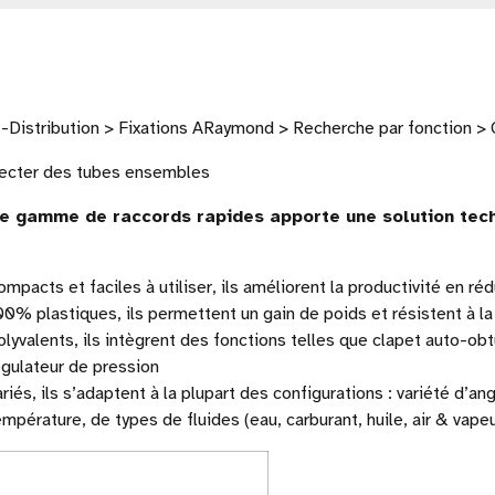
-Distribution > Fixations ARaymond > Recherche par fonction >
ecter des tubes ensembles
e gamme de raccords rapides apporte une solution tech
ompacts et faciles à utiliser, ils améliorent la productivité en 
00% plastiques, ils permettent un gain de poids et résistent à la
olyvalents, ils intègrent des fonctions telles que clapet auto-obtu
égulateur de pression
ariés, ils s’adaptent à la plupart des configurations : variété d’
empérature, de types de fluides (eau, carburant, huile, air & vape