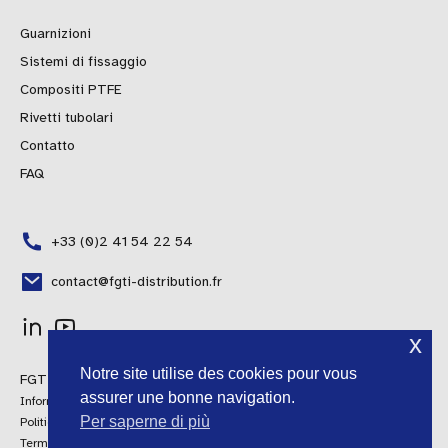
Guarnizioni
Sistemi di fissaggio
Compositi PTFE
Rivetti tubolari
Contatto
FAQ
+33 (0)2 41 54 22 54
contact@fgti-distribution.fr
x
Polish
Notre site utilise des cookies pour vous
FGTI Distribuzione © 2024 Tutti i diritti riservati
Portuguese
assurer une bonne navigation.
Informazioni legali
Spanish
Per saperne di più
Politica della qualità
Termini e condizioni generali di vendita