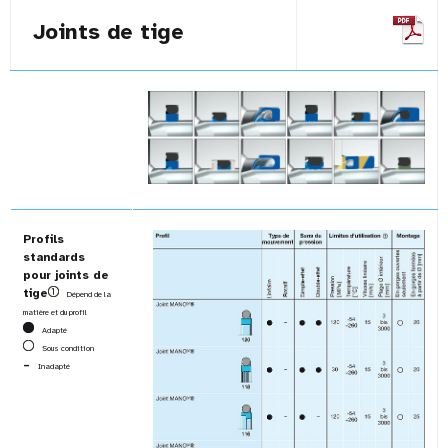
Joints de tige
Profils
standards
pour joints de
tige
Dépend de la
matière et du profil
Adapté
Sous condition
–
Inadapté