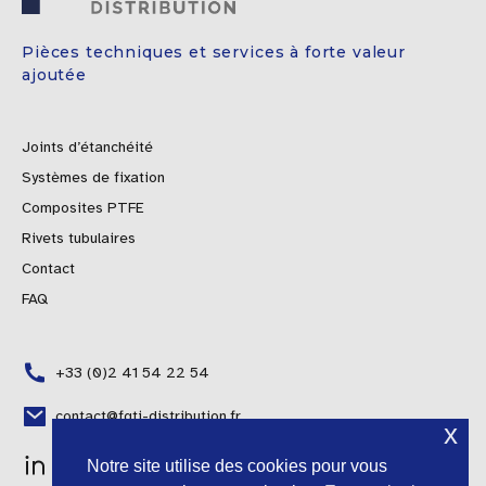
Pièces techniques et services à forte valeur
ajoutée
Joints d’étanchéité
Systèmes de fixation
Composites PTFE
Rivets tubulaires
Contact
FAQ
+33 (0)2 41 54 22 54
Polish
contact@fgti-distribution.fr
x
Portuguese
Notre site utilise des cookies pour vous