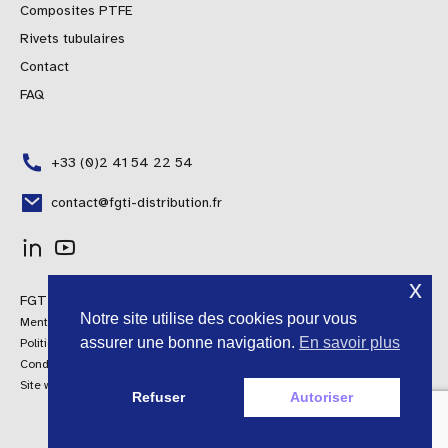
Composites PTFE
Rivets tubulaires
Contact
FAQ
+33 (0)2 41 54 22 54
contact@fgti-distribution.fr
Polish
x
FGTI Distribution © 2024 Tous droits réservés
Portuguese
Notre site utilise des cookies pour vous
Mentions légales
Spanish
assurer une bonne navigation.
En savoir plus
Politique qualité
Conditions générales de vente
Italian
Site web by AroConseil
Refuser
Autoriser
English
French