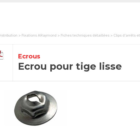
istribution > Fixations ARaymond > Fiches techniques détaillées > Clips d’arrêts e
Ecrous
Ecrou pour tige lisse