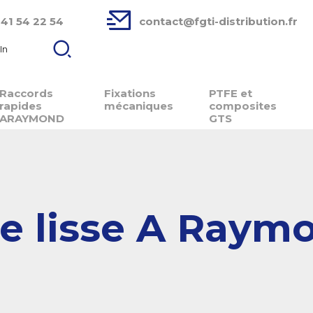
 41 54 22 54
contact@fgti-distribution.fr
In
Raccords
Fixations
PTFE et
rapides
mécaniques
composites
ARAYMOND
GTS
ge lisse A Raym