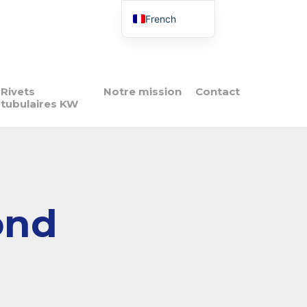
French
English
Italian
Spanish
Rivets
Notre mission
Contact
tubulaires KW
Portuguese
Polish
ond