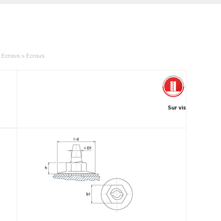
t Ecrous > Ecrous
Sur vis