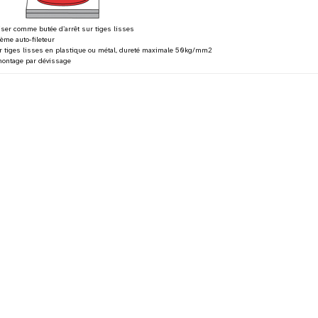
liser comme butée d’arrêt sur tiges lisses
tème auto-fileteur
r tiges lisses en plastique ou métal, dureté maximale 50kg/mm2
ontage par dévissage