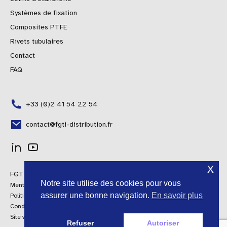
Systèmes de fixation
Composites PTFE
Rivets tubulaires
Contact
FAQ
+33 (0)2 41 54 22 54
contact@fgti-distribution.fr
Polish
x
FGTI Distribution © 2024 Tous droits réservés
Portuguese
Notre site utilise des cookies pour vous
Mentions légales
Spanish
assurer une bonne navigation.
En savoir plus
Politique qualité
Conditions générales de vente
Italian
Site web by AroConseil
Refuser
Autoriser
English